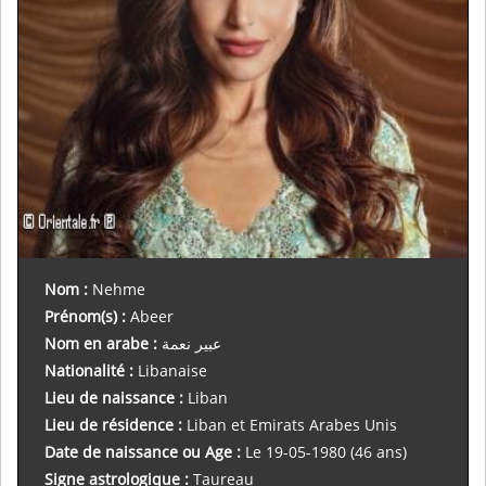
Nom :
Nehme
Prénom(s)
:
Abeer
Nom en arabe :
عبير نعمة
Nationalité
:
Libanaise
Lieu de naissance
:
Liban
Lieu de résidence
:
Liban et Emirats Arabes Unis
Date de naissance ou Age
:
Le 19-05-1980 (46 ans)
Signe astrologique
:
Taureau