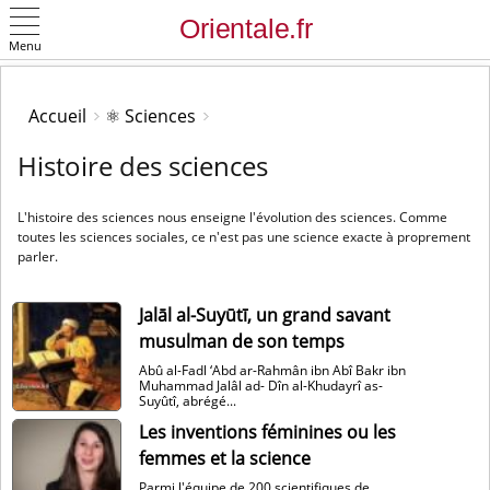
Menu
OK
Accueil
⚛️ Sciences
Histoire des sciences
L'histoire des sciences nous enseigne l'évolution des sciences. Comme
toutes les sciences sociales, ce n'est pas une science exacte à proprement
parler.
Jalāl al-Suyūtī, un grand savant
musulman de son temps
Abû al-Fadl ‘Abd ar-Rahmân ibn Abî Bakr ibn
Muhammad Jalâl ad- Dîn al-Khudayrî as-
Suyûtî, abrégé...
Les inventions féminines ou les
femmes et la science
Parmi l'équipe de 200 scientifiques de