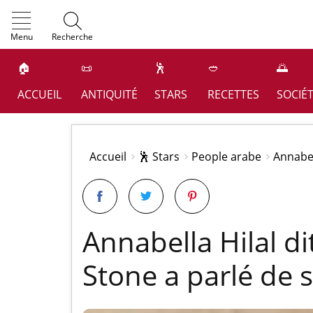
OK
Menu
Recherche
🏠
📜
🕺
🥙
🌅
ACCUEIL
ANTIQUITÉ
STARS
RECETTES
SOCIÉ
Accueil
🕺 Stars
People arabe
Annabel
Annabella Hilal di
Stone a parlé de 