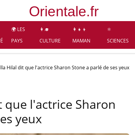
🌍 LES
👩‍🎓
👩‍👧‍👦
⚛️
TÉ
PAYS
CULTURE
MAMAN
SCIENCES
la Hilal dit que l'actrice Sharon Stone a parlé de ses yeux
t que l'actrice Sharon
ses yeux