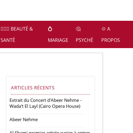
👩🏻‍⚕️ BEAUTÉ &
💍
🤔
💠 A
SANTÉ
MARIAGE
PSYCHÉ
PROPOS
ARTICLES RÉCENTS
Extrait du Concert d'Abeer Nehme -
Wada't El Layl (Cairo Opera House)
Abeer Nehme
Al Shami premier artiste syrien à entrer