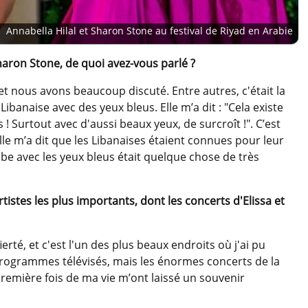
Annabella Hilal et Sharon Stone au festival de Riyad en Arabie
haron Stone, de quoi avez-vous parlé ?
et nous avons beaucoup discuté. Entre autres, c'était la
banaise avec des yeux bleus. Elle m’a dit : "Cela existe
 ! Surtout avec d'aussi beaux yeux, de surcroît !". C’est
e m’a dit que les Libanaises étaient connues pour leur
abe avec les yeux bleus était quelque chose de très
istes les plus importants, dont les concerts d'Elissa et
ierté, et c'est l'un des plus beaux endroits où j'ai pu
 programmes télévisés, mais les énormes concerts de la
première fois de ma vie m’ont laissé un souvenir